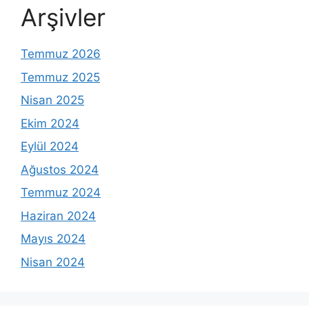
Arşivler
Temmuz 2026
Temmuz 2025
Nisan 2025
Ekim 2024
Eylül 2024
Ağustos 2024
Temmuz 2024
Haziran 2024
Mayıs 2024
Nisan 2024