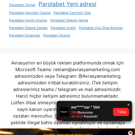
Parolabet Yeni adresi
Parolabet Twitter
Parolabet Çevrimiçi Casino
Parolabet Çevrimiçi Site
Parolabet Çeşitli Oyunlar
Parolabet Ödeme Yapma
Parolabet Ödeme Zamanı
Parolabet Üyelik
Parolabet Üye Olma Adımları
Parolabet İnstagram
Parolabet Şikayet
Avrasya'nın en büyük reklam platformunda olmak için
Microsoft Teams:
reklam@avrasyamarketing.com
adresimizden veya Telegram: @Avrasyamarketing
adresimizden irtibat kurabilirsiniz. (Tek iletişim
adreslerimiz teams / telegram ve mail adresimizdir.
Harici hiçbir iletişim adresimiz bulunmamaktadır.
Lütfen itibar etmeyiniz.) Türkiye yasalarına göre 7258
sayılı kanun uyarınca yasa dışı bahis oynamanın
cezaları mevcuttur. Şu an bulunduğunuz site hiç bir
şekilde illegal bahis oyunları oynatmıyor ve oynamaya
aracı olmuyordur.
gameofbet
|
betrog
|
betboo
|
×