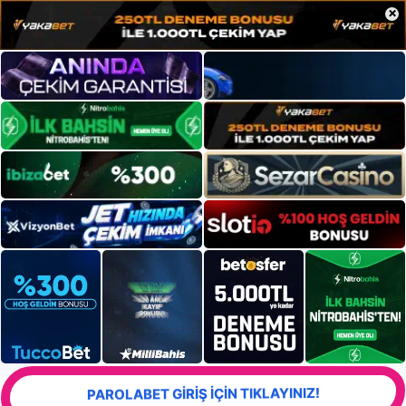
×
PAROLABET GİRİŞ İÇİN TIKLAYINIZ!