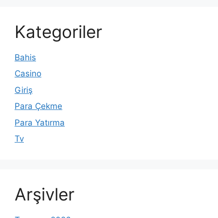
Kategoriler
Bahis
Casino
Giriş
Para Çekme
Para Yatırma
Tv
Arşivler