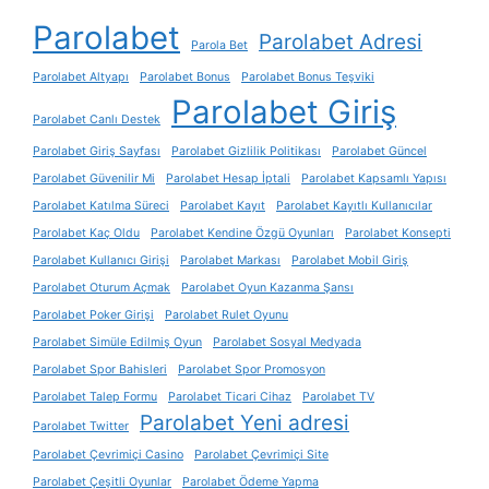
Parolabet
Parolabet Adresi
Parola Bet
Parolabet Altyapı
Parolabet Bonus
Parolabet Bonus Teşviki
Parolabet Giriş
Parolabet Canlı Destek
Parolabet Giriş Sayfası
Parolabet Gizlilik Politikası
Parolabet Güncel
Parolabet Güvenilir Mi
Parolabet Hesap İptali
Parolabet Kapsamlı Yapısı
Parolabet Katılma Süreci
Parolabet Kayıt
Parolabet Kayıtlı Kullanıcılar
Parolabet Kaç Oldu
Parolabet Kendine Özgü Oyunları
Parolabet Konsepti
Parolabet Kullanıcı Girişi
Parolabet Markası
Parolabet Mobil Giriş
Parolabet Oturum Açmak
Parolabet Oyun Kazanma Şansı
Parolabet Poker Girişi
Parolabet Rulet Oyunu
Parolabet Simüle Edilmiş Oyun
Parolabet Sosyal Medyada
Parolabet Spor Bahisleri
Parolabet Spor Promosyon
Parolabet Talep Formu
Parolabet Ticari Cihaz
Parolabet TV
Parolabet Yeni adresi
Parolabet Twitter
Parolabet Çevrimiçi Casino
Parolabet Çevrimiçi Site
Parolabet Çeşitli Oyunlar
Parolabet Ödeme Yapma