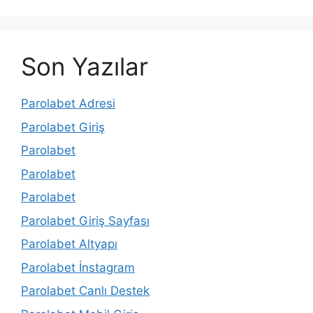
Son Yazılar
Parolabet Adresi
Parolabet Giriş
Parolabet
Parolabet
Parolabet
Parolabet Giriş Sayfası
Parolabet Altyapı
Parolabet İnstagram
Parolabet Canlı Destek