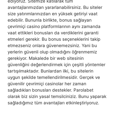
ediyoruz. Sitemize katılarak tüm
avantajlarımızdan yararlanabilirsiniz. Bu siteler
size yatırımlarınızdan en yüksek getiriyi vaat
edebilir. Bununla birlikte, bonus sağlayan
çevrimiçi casino platformlarının aynı zamanda
vaat ettikleri bonusları da verdiklerini garanti
etmeleri gerekir. Bu bonus seçeneklerini takip
etmezseniz onlara güvenemezsiniz. Yani bu
yerlerin güvenli olup olmadığını öğrenmemiz
gerekiyor. Makalede bir web sitesinin
güvenliğini değerlendirmek için çeşitli yöntemler
tartışılmaktadır. Bunlardan ilki, bu sitelerin
uygun şekilde temellendirilmesidir. Gerçek ve
güvenilir çevrimiçi casinolar her zaman
sağladıkları bonusları destekler. Parolabet
olarak biz sizin yasal temsilciniziz. Bunu yaparak
sağladığımız tüm avantajları etkinleştiriyoruz.