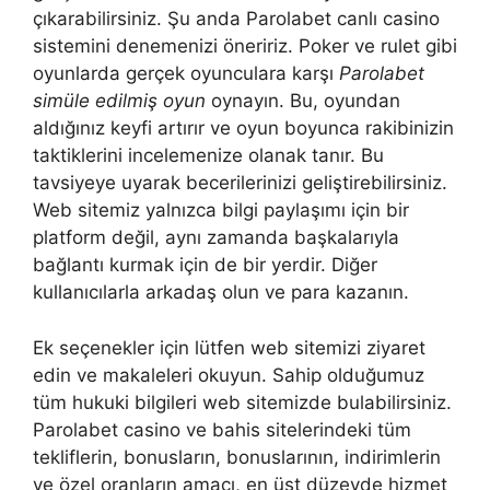
çıkarabilirsiniz. Şu anda Parolabet canlı casino
sistemini denemenizi öneririz. Poker ve rulet gibi
oyunlarda gerçek oyunculara karşı
Parolabet
simüle edilmiş oyun
oynayın. Bu, oyundan
aldığınız keyfi artırır ve oyun boyunca rakibinizin
taktiklerini incelemenize olanak tanır. Bu
tavsiyeye uyarak becerilerinizi geliştirebilirsiniz.
Web sitemiz yalnızca bilgi paylaşımı için bir
platform değil, aynı zamanda başkalarıyla
bağlantı kurmak için de bir yerdir. Diğer
kullanıcılarla arkadaş olun ve para kazanın.
Ek seçenekler için lütfen web sitemizi ziyaret
edin ve makaleleri okuyun. Sahip olduğumuz
tüm hukuki bilgileri web sitemizde bulabilirsiniz.
Parolabet casino ve bahis sitelerindeki tüm
tekliflerin, bonusların, bonuslarının, indirimlerin
ve özel oranların amacı, en üst düzeyde hizmet