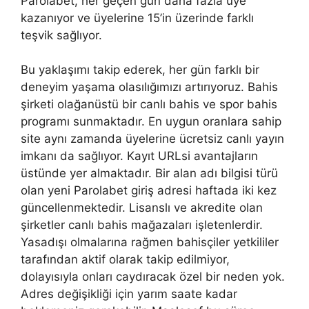
Parolabet, her geçen gün daha fazla üye
kazanıyor ve üyelerine 15’in üzerinde farklı
teşvik sağlıyor.
Bu yaklaşımı takip ederek, her gün farklı bir
deneyim yaşama olasılığımızı artırıyoruz. Bahis
şirketi olağanüstü bir canlı bahis ve spor bahis
programı sunmaktadır. En uygun oranlara sahip
site aynı zamanda üyelerine ücretsiz canlı yayın
imkanı da sağlıyor. Kayıt URLsi avantajların
üstünde yer almaktadır. Bir alan adı bilgisi türü
olan yeni Parolabet giriş adresi haftada iki kez
güncellenmektedir. Lisanslı ve akredite olan
şirketler canlı bahis mağazaları işletenlerdir.
Yasadışı olmalarına rağmen bahisçiler yetkililer
tarafından aktif olarak takip edilmiyor,
dolayısıyla onları caydıracak özel bir neden yok.
Adres değişikliği için yarım saate kadar