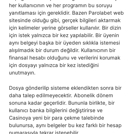
her kullanıcının ve her programın bu soruyu
yanıtlaması için gereklidir. Bazen Parolabet web
sitesinde olduğu gibi, gerçek bilgileri aktarmak
için kelimeler yerine görseller kullanılır. Bir dizin
için istek yalnızca bir kez yapılabilir. Bir üyenin
aynı belgeyi başka bir üyeden sıklıkla istemesi
alışılmadık bir durum değildir. Kullanıcının bir
finansal hesabı olduğunu ve verilerini korumak
için dosyayı yalnızca bir kez istediğini
unutmayın.
Dosya gönderilip sisteme eklendikten sonra bir
daha talep edilmeyecektir. Abonelik dönem
sonuna kadar geçerlidir. Bununla birlikte, bir
kullanıcı banka bilgilerini değiştirirse ve
Casinoya yeni bir para çekme talebinde
bulunursa, aynı belgeler bu kez farklı bir hesap
numarasıyla tekrar istenebilir.