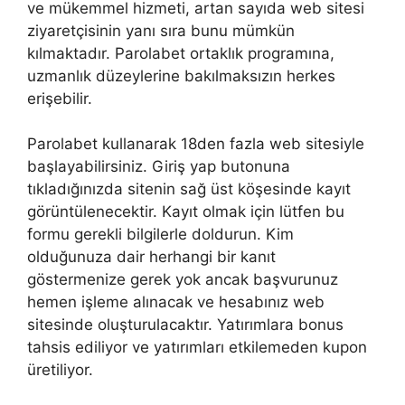
ve mükemmel hizmeti, artan sayıda web sitesi
ziyaretçisinin yanı sıra bunu mümkün
kılmaktadır. Parolabet ortaklık programına,
uzmanlık düzeylerine bakılmaksızın herkes
erişebilir.
Parolabet kullanarak 18den fazla web sitesiyle
başlayabilirsiniz. Giriş yap butonuna
tıkladığınızda sitenin sağ üst köşesinde kayıt
görüntülenecektir. Kayıt olmak için lütfen bu
formu gerekli bilgilerle doldurun. Kim
olduğunuza dair herhangi bir kanıt
göstermenize gerek yok ancak başvurunuz
hemen işleme alınacak ve hesabınız web
sitesinde oluşturulacaktır. Yatırımlara bonus
tahsis ediliyor ve yatırımları etkilemeden kupon
üretiliyor.