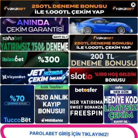
×
PAROLABET GİRİŞ İÇİN TIKLAYINIZ!