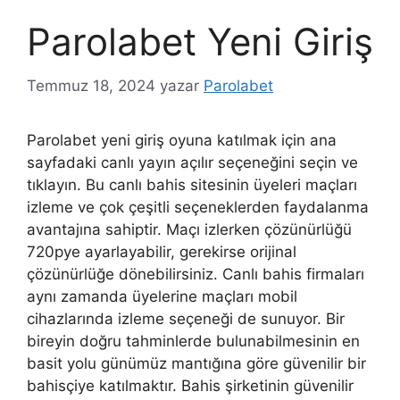
Parolabet Yeni Giriş
Temmuz 18, 2024
yazar
Parolabet
Parolabet yeni giriş oyuna katılmak için ana
sayfadaki canlı yayın açılır seçeneğini seçin ve
tıklayın. Bu canlı bahis sitesinin üyeleri maçları
izleme ve çok çeşitli seçeneklerden faydalanma
avantajına sahiptir. Maçı izlerken çözünürlüğü
720pye ayarlayabilir, gerekirse orijinal
çözünürlüğe dönebilirsiniz. Canlı bahis firmaları
aynı zamanda üyelerine maçları mobil
cihazlarında izleme seçeneği de sunuyor. Bir
bireyin doğru tahminlerde bulunabilmesinin en
basit yolu günümüz mantığına göre güvenilir bir
bahisçiye katılmaktır. Bahis şirketinin güvenilir