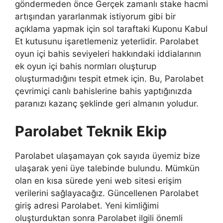
göndermeden önce Gerçek zamanlı stake hacmi
artışından yararlanmak istiyorum gibi bir
açıklama yapmak için sol taraftaki Kuponu Kabul
Et kutusunu işaretlemeniz yeterlidir. Parolabet
oyun içi bahis seviyeleri hakkındaki iddialarının
ek oyun içi bahis normları oluşturup
oluşturmadığını tespit etmek için. Bu, Parolabet
çevrimiçi canlı bahislerine bahis yaptığınızda
paranızı kazanç şeklinde geri almanın yoludur.
Parolabet Teknik Ekip
Parolabet ulaşamayan çok sayıda üyemiz bize
ulaşarak yeni üye talebinde bulundu. Mümkün
olan en kısa sürede yeni web sitesi erişim
verilerini sağlayacağız. Güncellenen Parolabet
giriş adresi Parolabet. Yeni kimliğimi
oluşturduktan sonra Parolabet ilgili önemli