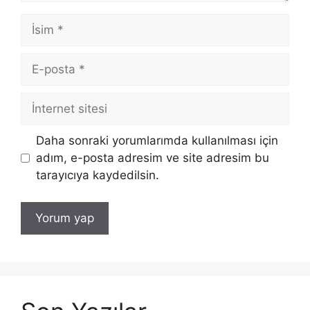
İsim
E-
posta
İnternet
sitesi
Daha sonraki yorumlarımda kullanılması için
adım, e-posta adresim ve site adresim bu
tarayıcıya kaydedilsin.