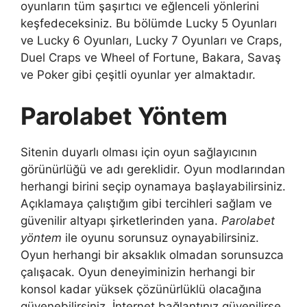
oyunların tüm şaşırtıcı ve eğlenceli yönlerini
keşfedeceksiniz. Bu bölümde Lucky 5 Oyunları
ve Lucky 6 Oyunları, Lucky 7 Oyunları ve Craps,
Duel Craps ve Wheel of Fortune, Bakara, Savaş
ve Poker gibi çeşitli oyunlar yer almaktadır.
Parolabet Yöntem
Sitenin duyarlı olması için oyun sağlayıcının
görünürlüğü ve adı gereklidir. Oyun modlarından
herhangi birini seçip oynamaya başlayabilirsiniz.
Açıklamaya çalıştığım gibi tercihleri sağlam ve
güvenilir altyapı şirketlerinden yana.
Parolabet
yöntem
ile oyunu sorunsuz oynayabilirsiniz.
Oyun herhangi bir aksaklık olmadan sorunsuzca
çalışacak. Oyun deneyiminizin herhangi bir
konsol kadar yüksek çözünürlüklü olacağına
güvenebilirsiniz. İnternet bağlantınız güvenilirse