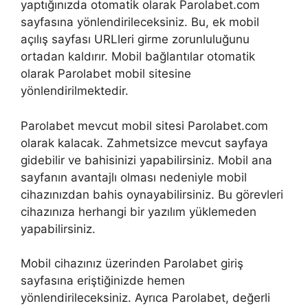
yaptığınızda otomatik olarak Parolabet.com
sayfasına yönlendirileceksiniz. Bu, ek mobil
açılış sayfası URLleri girme zorunluluğunu
ortadan kaldırır. Mobil bağlantılar otomatik
olarak Parolabet mobil sitesine
yönlendirilmektedir.
Parolabet mevcut mobil sitesi Parolabet.com
olarak kalacak. Zahmetsizce mevcut sayfaya
gidebilir ve bahisinizi yapabilirsiniz. Mobil ana
sayfanın avantajlı olması nedeniyle mobil
cihazınızdan bahis oynayabilirsiniz. Bu görevleri
cihazınıza herhangi bir yazılım yüklemeden
yapabilirsiniz.
Mobil cihazınız üzerinden Parolabet giriş
sayfasına eriştiğinizde hemen
yönlendirileceksiniz. Ayrıca Parolabet, değerli