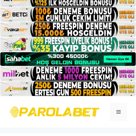
İçeriğe
atla
Menü