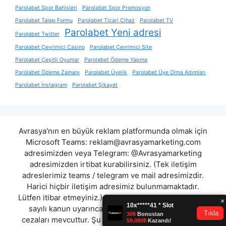
Parolabet Spor Bahisleri
Parolabet Spor Promosyon
Parolabet Talep Formu
Parolabet Ticari Cihaz
Parolabet TV
Parolabet Yeni adresi
Parolabet Twitter
Parolabet Çevrimiçi Casino
Parolabet Çevrimiçi Site
Parolabet Çeşitli Oyunlar
Parolabet Ödeme Yapma
Parolabet Ödeme Zamanı
Parolabet Üyelik
Parolabet Üye Olma Adımları
Parolabet İnstagram
Parolabet Şikayet
Avrasya'nın en büyük reklam platformunda olmak için
Microsoft Teams:
reklam@avrasyamarketing.com
adresimizden veya Telegram: @Avrasyamarketing
adresimizden irtibat kurabilirsiniz. (Tek iletişim
adreslerimiz teams / telegram ve mail adresimizdir.
Harici hiçbir iletişim adresimiz bulunmamaktadır.
Lütfen itibar etmeyiniz.) Türkiye yasalarına göre 7258
sayılı kanun uyarınca yasa dışı bahis oynamanın
cezaları mevcuttur. Şu an bulunduğunuz site hiç bir