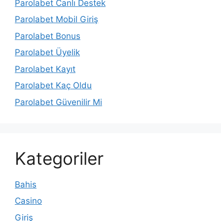
Parolabet Canlı Destek
Parolabet Mobil Giriş
Parolabet Bonus
Parolabet Üyelik
Parolabet Kayıt
Parolabet Kaç Oldu
Parolabet Güvenilir Mi
Kategoriler
Bahis
Casino
Giriş