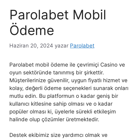
Parolabet Mobil
Ödeme
Haziran 20, 2024
yazar
Parolabet
Parolabet mobil ödeme ile çevrimiçi Casino ve
oyun sektöründe tanınmış bir şirkettir.
Müşterilerinize güvenilir, uygun fiyatlı hizmet ve
kolay, değerli ödeme seçenekleri sunarak onları
mutlu edin. Bu platformun o kadar geniş bir
kullanıcı kitlesine sahip olması ve o kadar
popüler olması ki, üyelerle sürekli etkileşim
halinde olup çözümler üretmektedir.
Destek ekibimiz size yardımcı olmak ve