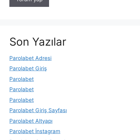
Son Yazılar
Parolabet Adresi
Parolabet Giriş
Parolabet
Parolabet
Parolabet
Parolabet Giriş Sayfası
Parolabet Altyapı
Parolabet İnstagram