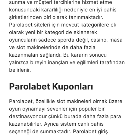
sunma ve müşteri tercihlerine hizmet etme
konusundaki kararlılığı nedeniyle en iyi bahis
şirketlerinden biri olarak tanınmaktadır.
Parolabet siteleri için mevcut kategorilere ek
olarak yeni bir kategori de eklenerek
oyuncuların sadece sporda değil, casino, masa
ve slot makinelerinde de daha fazla
kazanmaları sağlandı. Bu kararın sonucu
yalnızca bireyin inançları ve eğilimleri tarafından
belirlenir.
Parolabet Kuponları
Parolabet, özellikle slot makineleri olmak üzere
oyun oynamayı sevenler için popüler bir
destinasyondur çünkü burada daha fazla para
kazanabilirler. Ayrıca sistem canlı bahis
seçeneği de sunmaktadır. Parolabet giriş