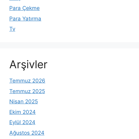
Para Çekme
Para Yatırma
Tv
Arşivler
Temmuz 2026
Temmuz 2025
Nisan 2025
Ekim 2024
Eylül 2024
Ağustos 2024