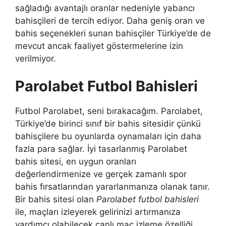
sağladığı avantajlı oranlar nedeniyle yabancı
bahisçileri de tercih ediyor. Daha geniş oran ve
bahis seçenekleri sunan bahisçiler Türkiye’de de
mevcut ancak faaliyet göstermelerine izin
verilmiyor.
Parolabet Futbol Bahisleri
Futbol Parolabet, seni bırakacağım. Parolabet,
Türkiye’de birinci sınıf bir bahis sitesidir çünkü
bahisçilere bu oyunlarda oynamaları için daha
fazla para sağlar. İyi tasarlanmış Parolabet
bahis sitesi, en uygun oranları
değerlendirmenize ve gerçek zamanlı spor
bahis fırsatlarından yararlanmanıza olanak tanır.
Bir bahis sitesi olan
Parolabet futbol bahisleri
ile, maçları izleyerek gelirinizi artırmanıza
yardımcı olabilecek canlı maç izleme özelliği