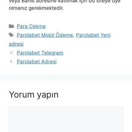
veya Bahis adresine katılmak için bu siteye üye
olmanız gerekmektedir.
Kategoriler
Para Çekme
Etiketler
Parolabet Mobil Ödeme
,
Parolabet Yeni
adresi
Parolabet Telegram
Parolabet Adresi
Yorum yapın
Yorum