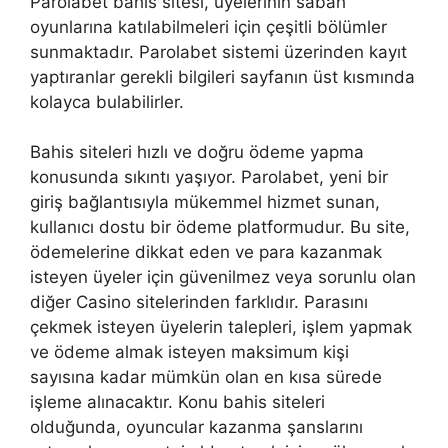
Parolabet bahis sitesi, üyelerinin sabah
oyunlarına katılabilmeleri için çeşitli bölümler
sunmaktadır. Parolabet sistemi üzerinden kayıt
yaptıranlar gerekli bilgileri sayfanın üst kısmında
kolayca bulabilirler.
Bahis siteleri hızlı ve doğru ödeme yapma
konusunda sıkıntı yaşıyor. Parolabet, yeni bir
giriş bağlantısıyla mükemmel hizmet sunan,
kullanıcı dostu bir ödeme platformudur. Bu site,
ödemelerine dikkat eden ve para kazanmak
isteyen üyeler için güvenilmez veya sorunlu olan
diğer Casino sitelerinden farklıdır. Parasını
çekmek isteyen üyelerin talepleri, işlem yapmak
ve ödeme almak isteyen maksimum kişi
sayısına kadar mümkün olan en kısa sürede
işleme alınacaktır. Konu bahis siteleri
olduğunda, oyuncular kazanma şanslarını