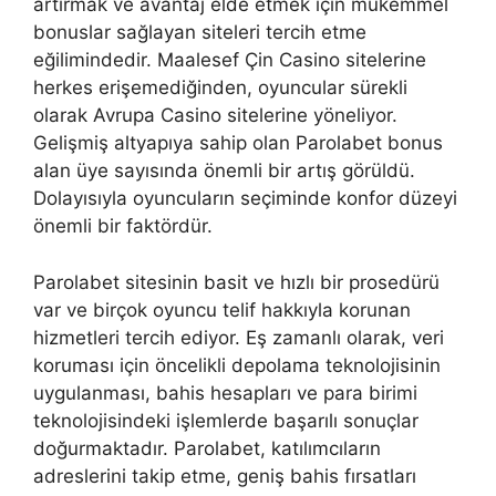
artırmak ve avantaj elde etmek için mükemmel
bonuslar sağlayan siteleri tercih etme
eğilimindedir. Maalesef Çin Casino sitelerine
herkes erişemediğinden, oyuncular sürekli
olarak Avrupa Casino sitelerine yöneliyor.
Gelişmiş altyapıya sahip olan Parolabet bonus
alan üye sayısında önemli bir artış görüldü.
Dolayısıyla oyuncuların seçiminde konfor düzeyi
önemli bir faktördür.
Parolabet sitesinin basit ve hızlı bir prosedürü
var ve birçok oyuncu telif hakkıyla korunan
hizmetleri tercih ediyor. Eş zamanlı olarak, veri
koruması için öncelikli depolama teknolojisinin
uygulanması, bahis hesapları ve para birimi
teknolojisindeki işlemlerde başarılı sonuçlar
doğurmaktadır. Parolabet, katılımcıların
adreslerini takip etme, geniş bahis fırsatları