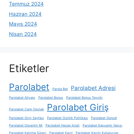
Temmuz 2024
Haziran 2024
Mayıs 2024
Nisan 2024
Etiketler
Parolabet
Parolabet Adresi
Parola Bet
Parolabet Altyapı
Parolabet Bonus
Parolabet Bonus Teşviki
Parolabet Giriş
Parolabet Canlı Destek
Parolabet Giriş Sayfası
Parolabet Gizlilik Politikası
Parolabet Güncel
Parolabet Güvenilir Mi
Parolabet Hesap İptali
Parolabet Kapsamlı Yapısı
Parolabet Katılma Süreci
Parolabet Kayıt
Parolabet Kayıtlı Kullanıcılar