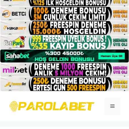
İçeriğe
atla
Menü